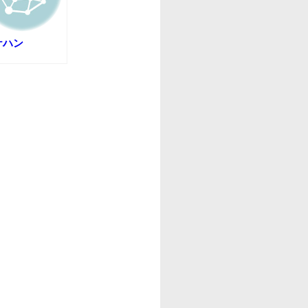
ケハン
→