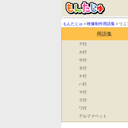
もんたじゅ
>
映像制作用語集
>
リニ
用語集
ア行
カ行
サ行
タ行
ナ行
ハ行
マ行
ラ行
ワ行
アルファベット