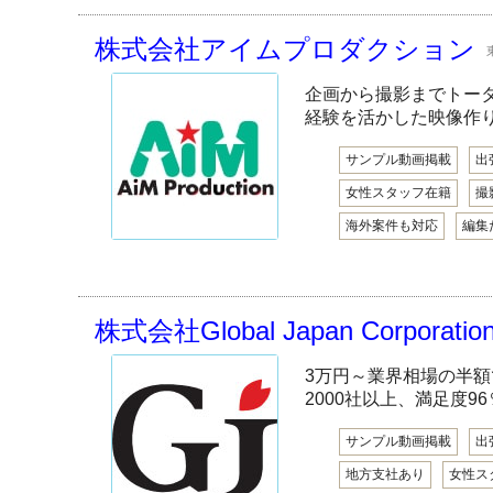
株式会社アイムプロダクション
企画から撮影までトー
経験を活かした映像作
サンプル動画掲載
出
女性スタッフ在籍
撮
海外案件も対応
編集
株式会社Global Japan Corporatio
3万円～業界相場の半額
2000社以上、満足度96
サンプル動画掲載
出
地方支社あり
女性ス