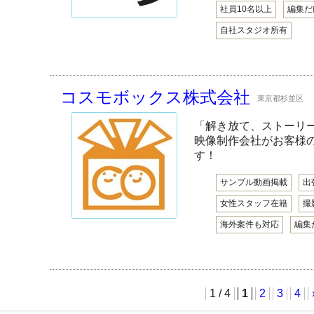
社員10名以上
編集だ
自社スタジオ所有
コスモボックス株式会社
東京都杉並区
「解き放て、ストーリ
映像制作会社がお客様
す！
サンプル動画掲載
出
女性スタッフ在籍
撮
海外案件も対応
編集
1 / 4
1
2
3
4