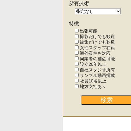
所有技術
特徴
出張可能
撮影だけでも歓迎
編集だけでも歓迎
女性スタッフ在籍
海外案件も対応
同業者の補佐可能
設立20年以上
自社スタジオ所有
サンプル動画掲載
社員10名以上
地方支社あり