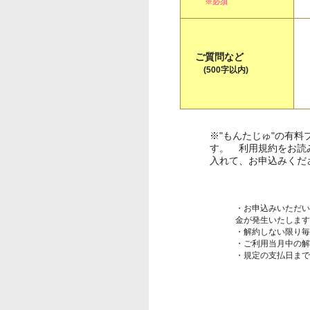
※必須
ご質問など
(500字以内)
※"もんたじゅ"の有
す。 利用規約をお読
入れて、お申込みくだ
・お申込みいただい
金が発生いたします
・解約しない限り毎
・ご利用当月中の解
・規定の支払日まで